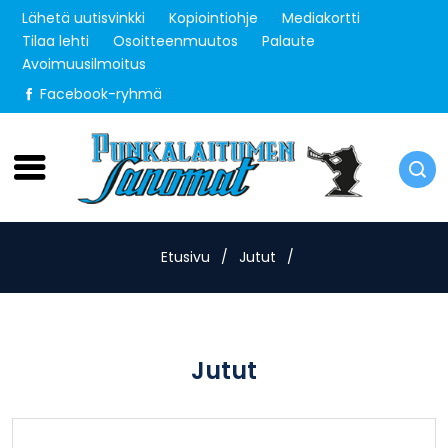
Lähetä uutisvinkki
Kopiointiohje
Mediakortti
Tilaa lehti
Osoitteenmuutos
Palaute
Avoimuusilmoitus
Facebook-ryhmä
Torstai 6.8.2026
Etusivu
/
Jutut
/
Jutut