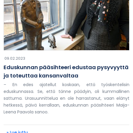
09.02.2023
Eduskunnan pääsihteeri edustaa pysyvyyttä
ja toteuttaa kansanvaltaa
– En edes ajatellut koskaan, että työskentelisin
eduskunnassa. Se, että tänne päädyin, oli kummallinen
sattuma. Urasuunnittelua en ole harrastanut, vaan elänyt
hetkessä, päivä kerrallaan, eduskunnan pääsihteeri Maija-
Leena Paavola sanoo.
» Lue juttu