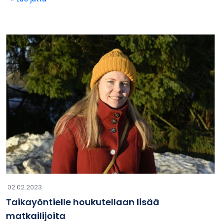
02.02.2023
Taikayöntielle houkutellaan lisää
matkailijoita