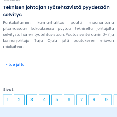
Teknisen johtajan työtehtävistä pyydetään
selvitys
Punkalaitumen kunnanhallitus päätti maanantaina
pitämässään kokouksessa pyytää tekniseltä johtajalta
selvitystä hänen työtehtävistään. Päätös syntyi äänin 0–7 ja
kunnanjohtaja Tuija Ojala jätti päätökseen eriävän
mielipiteen.
» Lue juttu
Sivut:
1
2
3
4
5
6
7
8
9