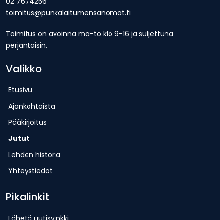
02 7674256
toimitus@punkalaitumensanomat.fi
Toimitus on avoinna ma-to klo 9-16 ja suljettuna
perjantaisin.
Valikko
Etusivu
Ajankohtaista
Pääkirjoitus
Jutut
Lehden historia
Yhteystiedot
Pikalinkit
Lähetä uutisvinkki