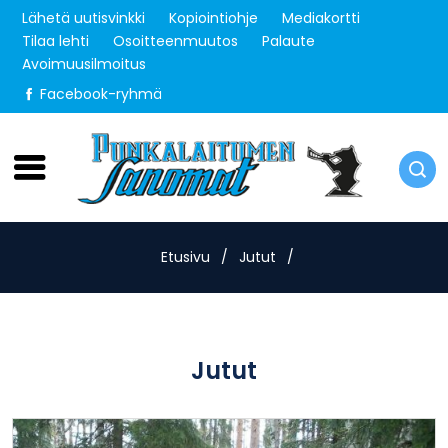
Lähetä uutisvinkki
Kopiointiohje
Mediakortti
Tilaa lehti
Osoitteenmuutos
Palaute
Avoimuusilmoitus
Facebook-ryhmä
Sunnuntai 9.8.2026
Etusivu
/
Jutut
/
Jutut