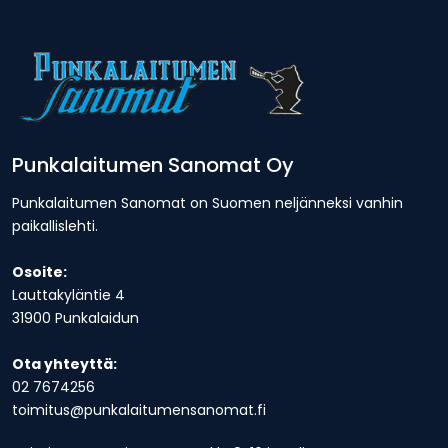
Punkalaitumen Sanomat Oy
Punkalaitumen Sanomat on Suomen neljänneksi vanhin
paikallislehti.
Osoite:
Lauttakyläntie 4
31900 Punkalaidun
Ota yhteyttä:
02 7674256
toimitus@punkalaitumensanomat.fi