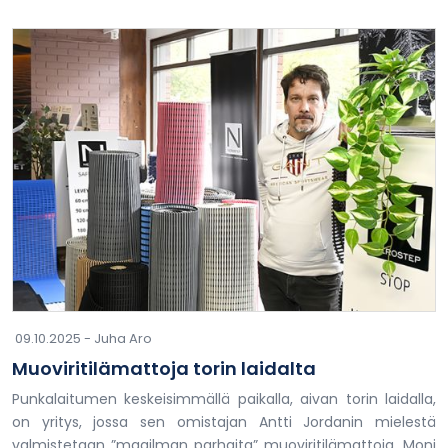
09.10.2025 -
Juha Aro
Muoviritilämattoja torin laidalta
Punkalaitumen keskeisimmällä paikalla, aivan torin laidalla,
on yritys, jossa sen omistajan Antti Jordanin mielestä
valmistetaan ”maailman parhaita” muoviritilämattoja. Moni