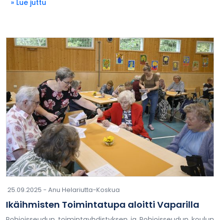
» Lue juttu
25.09.2025 -
Anu Helariutta-Koskua
Ikäihmisten Toimintatupa aloitti Vaparilla
Pohjoisseudun toimintayhdistyksen ja Pohjoisseudun koulun