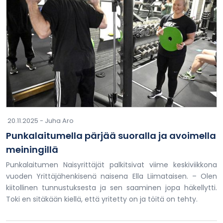
20.11.2025 -
Juha Aro
Punkalaitumella pärjää suoralla ja avoimella
meiningillä
Punkalaitumen Naisyrittäjät palkitsivat viime keskiviikkona
vuoden Yrittäjähenkisenä naisena Ella Liimataisen. – Olen
kiitollinen tunnustuksesta ja sen saaminen jopa häkellytti.
Toki en sitäkään kiellä, että yritetty on ja töitä on tehty.