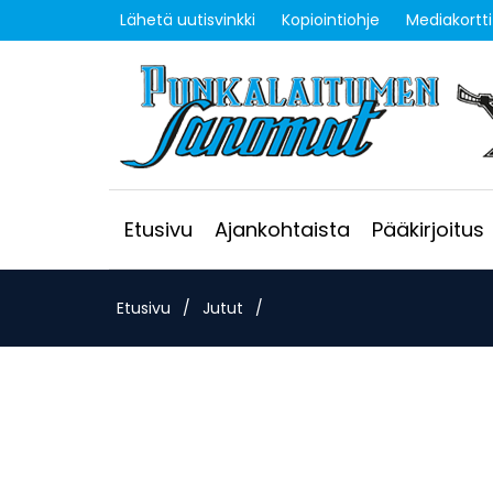
Lähetä uutisvinkki
Kopiointiohje
Mediakortti
Etusivu
Ajankohtaista
Pääkirjoitus
Etusivu
/
Jutut
/