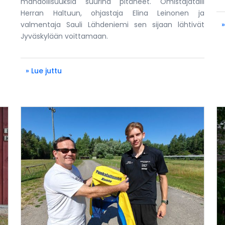
mahdollisuuksia suurina pitäneet. Omistajatalli
Herran Haltuun, ohjastaja Elina Leinonen ja
valmentaja Sauli Lähdeniemi sen sijaan lähtivät
»
Jyväskylään voittamaan.
» Lue juttu