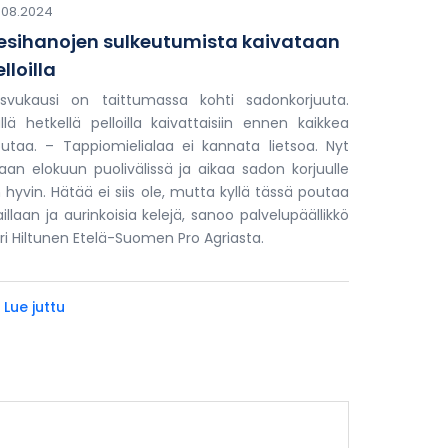
.08.2024
esihanojen sulkeutumista kaivataan
lloilla
svukausi on taittumassa kohti sadonkorjuuta.
llä hetkellä pelloilla kaivattaisiin ennen kaikkea
utaa. – Tappiomielialaa ei kannata lietsoa. Nyt
laan elokuun puolivälissä ja aikaa sadon korjuulle
 hyvin. Hätää ei siis ole, mutta kyllä tässä poutaa
laillaan ja aurinkoisia kelejä, sanoo palvelupäällikkö
ri Hiltunen Etelä-Suomen Pro Agriasta.
 Lue juttu