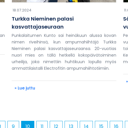
18.07.2024
11
Turkka Nieminen palasi
S
kasvattajaseuraan
v
an
Punkalaitumen Kunto sai heinäkuun alussa kovan
P
nimen riveihinsä, kun ampumahiihtäjä Turkka
vu
Nieminen palasi kasvattajaseuraansa. 20-vuotias
to
nuori mies on tällä hetkellä kokopäivätoiminen
Ke
urheilija, joka nimettiin huhtikuun lopulla myös
mä
ammattilaistalli Electrofitin ampumahiihtotiimiin.
»
» Lue juttu
8
9
10
11
12
13
14
15
16