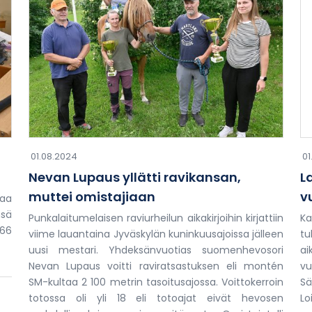
01.08.2024
01
Nevan Lupaus yllätti ravikansan,
L
muttei omistajiaan
v
kaa
nsä
Punkalaitumelaisen raviurheilun aikakirjoihin kirjattiin
Ka
66
viime lauantaina Jyväskylän kuninkuusajoissa jälleen
tu
uusi mestari. Yhdeksänvuotias suomenhevosori
a
Nevan Lupaus voitti raviratsastuksen eli montén
vu
SM-kultaa 2 100 metrin tasoitusajossa. Voittokerroin
S
totossa oli yli 18 eli totoajat eivät hevosen
Lo