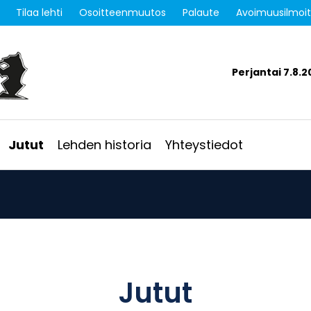
Tilaa lehti
Osoitteenmuutos
Palaute
Avoimuusilmoi
Perjantai 7.8.2
Jutut
Lehden historia
Yhteystiedot
Jutut