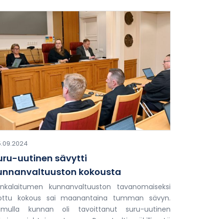
.09.2024
uru-uutinen sävytti
unnanvaltuuston kokousta
nkalaitumen kunnanvaltuuston tavanomaiseksi
iottu kokous sai maanantaina tumman sävyn.
amulla kunnan oli tavoittanut suru-uutinen