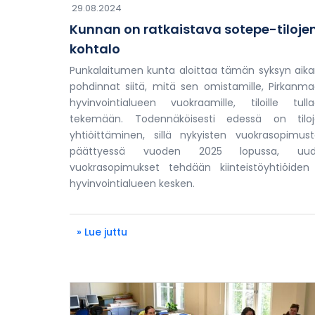
29.08.2024
Kunnan on ratkaistava sotepe-tiloje
kohtalo
Punkalaitumen kunta aloittaa tämän syksyn aik
pohdinnat siitä, mitä sen omistamille, Pirkanm
hyvinvointialueen vuokraamille, tiloille tull
tekemään. Todennäköisesti edessä on tiloj
yhtiöittäminen, sillä nykyisten vuokrasopimus
päättyessä vuoden 2025 lopussa, uud
vuokrasopimukset tehdään kiinteistöyhtiöiden
hyvinvointialueen kesken.
» Lue juttu