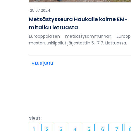
25.07.2024
Metsästysseura Haukalle kolme EM-
mitalia Liettuasta
Eurooppalaisen metsästysammunnan Euroop
mestaruuskilpailut järjestettiin 5.-7.7. Liettuassa.
» Lue juttu
Sivut:
1
2
3
4
5
6
7