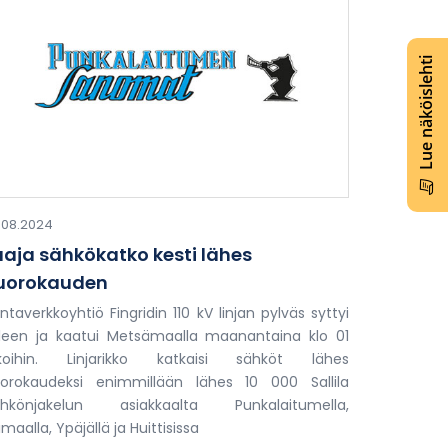
Lue näköislehti
.08.2024
aaja sähkökatko kesti lähes
uorokauden
ntaverkkoyhtiö Fingridin 110 kV linjan pylväs syttyi
leen ja kaatui Metsämaalla maanantaina klo 01
ikoihin. Linjarikko katkaisi sähköt lähes
orokaudeksi enimmillään lähes 10 000 Sallila
ähkönjakelun asiakkaalta Punkalaitumella,
imaalla, Ypäjällä ja Huittisissa