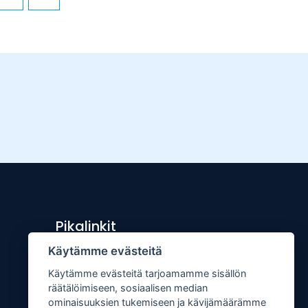
Pikalinkit
Käytämme evästeitä
Lähetä uutisvinkki
Käytämme evästeitä tarjoamamme sisällön
Kopiointiohje
räätälöimiseen, sosiaalisen median
Mediakortti
ominaisuuksien tukemiseen ja kävijämäärämme