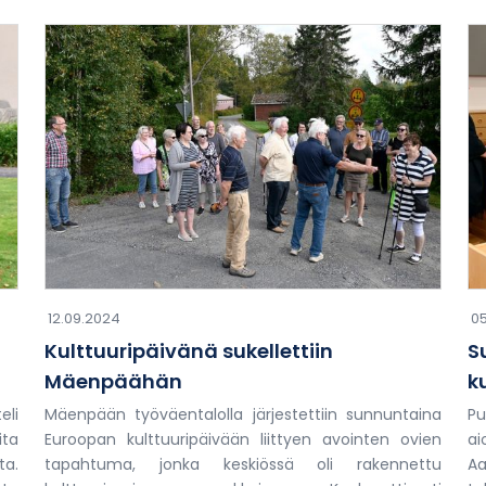
12.09.2024
05
Kulttuuripäivänä sukellettiin
S
Mäenpäähän
k
eli
Mäenpään työväentalolla järjestettiin sunnuntaina
Pu
ita
Euroopan kulttuuripäivään liittyen avointen ovien
a
ta.
tapahtuma, jonka keskiössä oli rakennettu
A