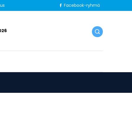
tus
Facebook-ryhmä
026