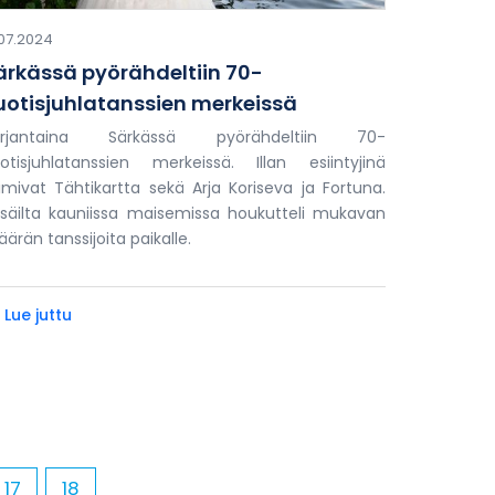
.07.2024
ärkässä pyörähdeltiin 70-
uotisjuhlatanssien merkeissä
erjantaina Särkässä pyörähdeltiin 70-
otisjuhlatanssien merkeissä. Illan esiintyjinä
imivat Tähtikartta sekä Arja Koriseva ja Fortuna.
säilta kauniissa maisemissa houkutteli mukavan
ärän tanssijoita paikalle.
 Lue juttu
17
18