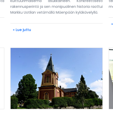
ta
kulttuurimaisema asukkaineen. Konkreettisesti
te
rakennusperintö ja sen monipuolinen historia raottui
me
Markku Uotilan vetämällä Mäenpään kyläkävelyllä.
»
» Lue juttu