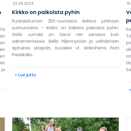
22.08.2024
15
n
Kirkko on paikoista pyhin
V
pe
Punkalaitumen 250-vuotiasta kirkkoa juhlitaan
sunnuntaina. – Kirkko on kaikista paikoista pyhin.
ana
Ka
Siellä Jumala on läsnä niin sanassa kuin
aan
Tä
sakramenteissa. Siellä hiljennytään ja vaihdetaan
aan
po
ajatuksia ylöspäin, kuvailee vt. kirkkoherra Petri
en
ol
Paasikallio.
ten
on
et
ti
 ja
Sa
» Lue juttu
»