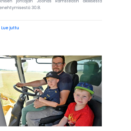
knisen johtajan Joonas Ramstedtin äkillisestä
nehtymisestä 30.8.
 Lue juttu